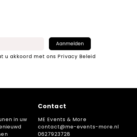
Aanmelden
at u akkoord met ons
Privacy Beleid
Contact
unen in uw
ME Events & More
enieuwd
contact@me-events-more.nl
nen
0627923728